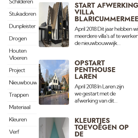
gespoten met
Schilderen
START AFWERKIN
Buitenverftex kwaliteit.
VILLA
Stukadoren
Dit wordt weer een eens
BLARICUMMERME
een woning zoals er
Dunpleister
geen andere zijn. Meer
April 2018 Dit jaar hebben wi
dan 1000 m2 spuitwerk
meerdere villa's af te werken
Drogen
en trots dat wij hieraan
de nieuwbouwwijk
mogen meewerken.
Blaricummermeent in Blaric
Houten
Vandaag gestart met de 2e
Vloeren
OPSTART
waar we het stuukwerk en 
PENTHOUSE
Project
spuiten van de wanden,
LAREN
plafonds en het houtwerk
Nieuwbouw
verzorgen. De andere villa is
April 2018 In Laren zijn
te bekijken.
we gestart met de
Trappen
afwerking van dit
Materiaal
prachtige nieuw
gebouwde Penthouse.
Kleuren
KLEURTJES
Gelegen boven het
TOEVOEGEN OP
Aziatische restaurant
Verf
DE
Cha welke net is