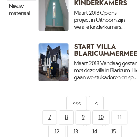
KINDERKAMERS
geopend.
Nieuw
Maart 2018 Op ons
materiaal
project in Uithoorn zijn
we alle kinderkamers
aan het voorzien van
een persoonlijk
START VILLA
uitgekozen kleurtje op
BLARICUMMERMEE
de wanden zodat
iedereen echt zijn eigen
Maart 2018 Vandaag gestar
kamert heeft.
met deze villa in Blaricum. Hi
gaan we stukadoren en spu
van de gehele binnenzijde.
<<<
<
7
8
9
10
11
12
13
14
15