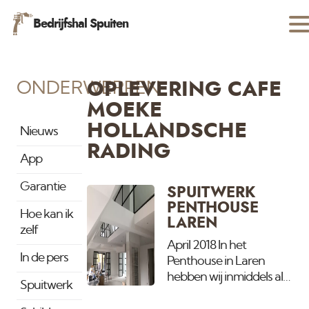
Bedrijfshal Spuiten
ONDERWERPEN
OPLEVERING CAFE
MOEKE
HOLLANDSCHE
Nieuws
RADING
App
Garantie
SPUITWERK
PENTHOUSE
Hoe kan ik
LAREN
zelf
April 2018 In het
In de pers
Penthouse in Laren
hebben wij inmiddels alle
Spuitwerk
wanden en plafonds