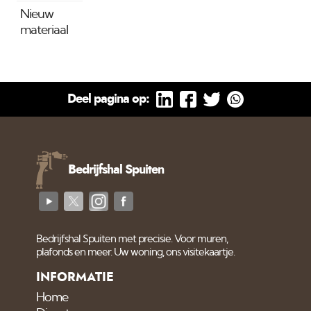
kleursuggestie voor
Nieuw
jouw project doen. scan
materiaal
je iedere gewenste kleur
in je omgeving.
Download in de Apple
Store Download
Deel pagina op:
Android Google play
Bedrijfshal Spuiten
Bedrijfshal Spuiten met precisie. Voor muren,
plafonds en meer. Uw woning, ons visitekaartje.
INFORMATIE
Home