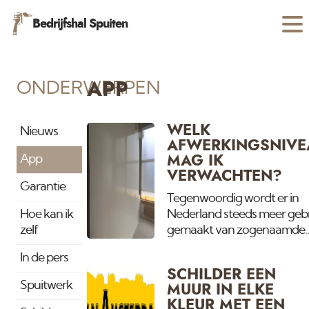
Bedrijfshal Spuiten
ONDERWERPEN
APP
WELK
Nieuws
AFWERKINGSNIVE
App
MAG IK
VERWACHTEN?
Garantie
Tegenwoordig wordt er in
Hoe kan ik
Nederland steeds meer geb
zelf
gemaakt van zogenaamde
droogbouw. Dit houdt in dat
In de pers
niet meer gemetseld en
SCHILDER EEN
traditioneel gestukadoord
Spuitwerk
MUUR IN ELKE
wordt, maar dat er gipsplat
KLEUR MET EEN