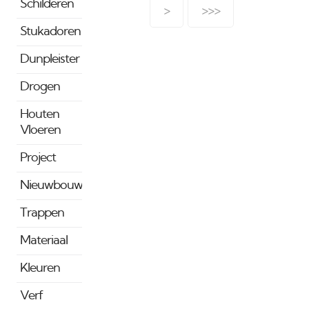
voor: Schilderwerk,
Schilderen
>
>>>
spuitwerk , behangen en
Stukadoren
stukadoren:- Over de
gehele rekening
Dunpleister
inklusief de materialen
het lage btw tarief. Alle
Drogen
andere
werkzaamheden in de
Houten
bouw worden belast
Vloeren
met 21%. Actuele status
Project
en uitgebreide
omschrijving:
Nieuwbouw
Belasingdienst Per 1-1-
2019 gaat deze btw
Trappen
omhoog van 6 naar 9%.
meer info vindt u hier.
Materiaal
Schilderen Het
Kleuren
schilderen
van woningen ouder
Verf
dan 2