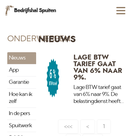
Bedrijfshal Spuiten
ONDERWERPEN
NIEUWS
LAGE BTW
Nieuws
TARIEF GAAT
App
VAN 6% NAAR
9%.
Garantie
Lage BTW tarief gaat
Hoe kan ik
van 6% naar 9%. De
zelf
belastingdienst heeft
een laag tarief voor
In de pers
woonhuizen welke
ouder zijn dan 2 jaar.
Spuitwerk
<<<
<
1
Deze regeling geldt