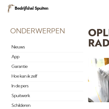
Bedrijfshal Spuiten
ONDERWERPEN
OPL
RAD
Nieuws
App
Garantie
Hoe kan ik zelf
In de pers
Spuitwerk
Schilderen