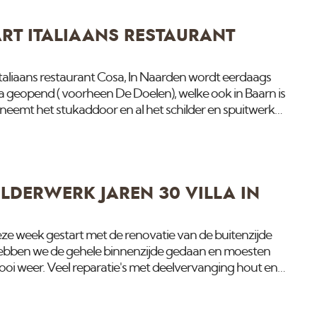
RT ITALIAANS RESTAURANT
Italiaans restaurant Cosa, In Naarden wordt eerdaags
sa geopend ( voorheen De Doelen), welke ook in Baarn is
eemt het stukaddoor en al het schilder en spuitwerk
g gestart met de eerste werkzaamheden.
LDERWERK JAREN 30 VILLA IN
deze week gestart met de renovatie van de buitenzijde
r hebben we de gehele binnenzijde gedaan en moesten
i weer. Veel reparatie's met deelvervanging hout en