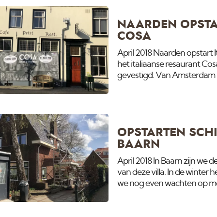
NAARDEN OPSTA
COSA
April 2018 Naarden opstart 
het italiaanse resaurant Co
gevestigd. Van Amsterdam n
voor zijn rekening. Vandaa
OPSTARTEN SCHI
BAARN
April 2018 In Baarn zijn we 
van deze villa. In de winte
we nog even wachten op moo
epoxy.