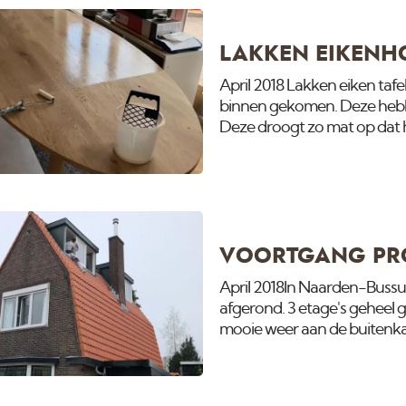
LAKKEN EIKENHO
April 2018 Lakken eiken taf
binnen gekomen. Deze hebb
Deze droogt zo mat op dat het
lagen op zitten.
VOORTGANG PR
April 2018In Naarden-Buss
afgerond. 3 etage's geheel
mooie weer aan de buitenka