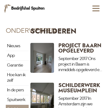
Bedrijfshal Spuiten
ONDERWERPEN
SCHILDEREN
PROJECT BAARN
Nieuws
OPGELEVERD
App
September 2017 Ons
project in Baarn is
Garantie
inmiddels opgeleverd en
Hoe kan ik
de bewoners zijn er deze
zelf
week in getrokken. De
SCHILDERWERK
woning is geheel
In de pers
MUSEUMPLEIN
gespoten vanaf de
begaande grond, 1e
September 2017 In
Spuitwerk
etage tot en met de
Amsterdam zijn we