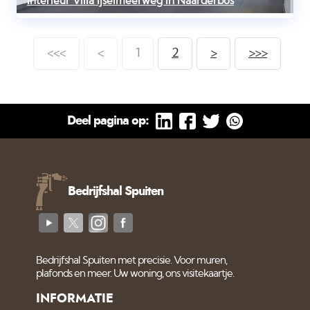
Interieur Villa Ijselmeerweg in Naarderbos
<<<
<
1
2
>
>>>
Deel pagina op:
Bedrijfshal Spuiten
Bedrijfshal Spuiten met precisie. Voor muren,
plafonds en meer. Uw woning, ons visitekaartje.
INFORMATIE