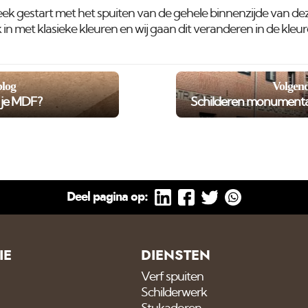
eek gestart met het spuiten van de gehele binnenzijde van dez
n met klasieke kleuren en wij gaan dit veranderen in de kleure
blog
Volgend
r je MDF?
Schilderen monumentaa
Deel pagina op:
IE
DIENSTEN
Verf spuiten
Schilderwerk