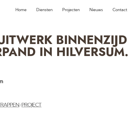
Home
Diensten
Projecten
Nieuws
Contact
UITWERK BINNENZIJD
PAND IN HILVERSUM
am
TRAPPEN
PROJECT
/